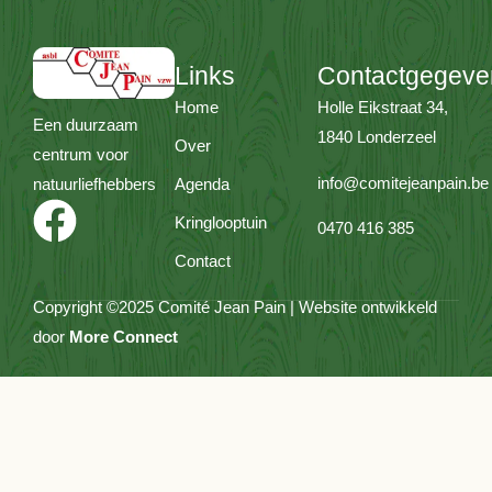
Links
Contactgegeve
Home
Holle Eikstraat 34,
Een duurzaam
1840 Londerzeel
Over
centrum voor
info@comitejeanpain.be
natuurliefhebbers
Agenda
Kringlooptuin
0470 416 385
Contact
Copyright ©2025 Comité Jean Pain | Website ontwikkeld
door
More Connect