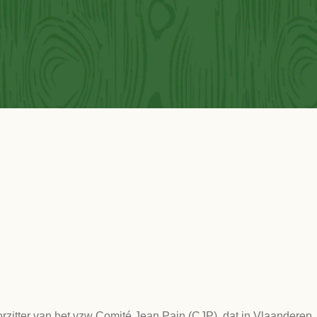
orzitter van het vzw Comité Jean Pain (CJP), dat in Vlaanderen