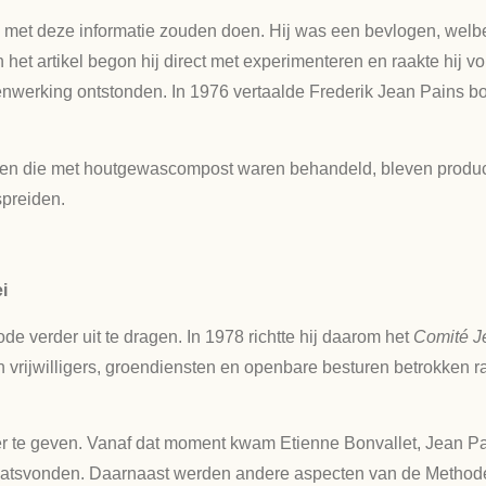
 met deze informatie zouden doen. Hij was een bevlogen, welbes
et artikel begon hij direct met experimenteren en raakte hij v
nwerking ontstonden. In 1976 vertaalde Frederik Jean Pains 
en die met houtgewascompost waren behandeld, bleven producti
spreiden.
i
e verder uit te dragen. In 1978 richtte hij daarom het
Comité J
ijwilligers, groendiensten en openbare besturen betrokken raak
er te geven. Vanaf dat moment kwam Etienne Bonvallet, Jean P
laatsvonden. Daarnaast werden andere aspecten van de Methode