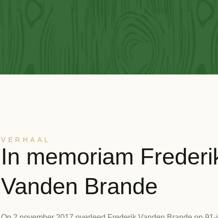
VERHAAL
In memoriam Frederi
Vanden Brande
Op 2 november 2017 overleed Frederik Vanden Brande op 91-jarig