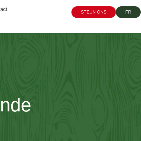
act
STEUN ONS
FR
ande