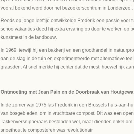
vooral bekend werd door het bezoekerscentrum in Londerzeel.
Reeds op jonge leeftijd ontwikkelde Frederik een passie voor tu
schoolvakanties deed hij extra ervaring op door te werken op b
kunstmest in de landbouw.
In 1969, terwijl hij een bakkerij en een groothandel in natuurp
aan de slag in de tuin en experimenteerde met alternatieve t
graasden. Al snel merkte hij echter dat de mest, hoewel rijk a
Ontmoeting met Jean Pain en de Doorbraak van Houtgew
In de zomer van 1975 las Frederik in een Brussels huis-aan-h
van bosgebieden, om in vruchtbare compost. Dit was een openba
Takkenversnipperaars bestonden wel, maar dienden enkel om he
snoeihout te composteren was revolutionair.