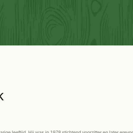
k
e leeftijd. Hij was in 1978 stichtend voorzitter en later erevo