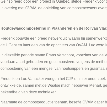
Geïnspireerd door een project in Quebec, stelde Frederik voor
in overleg met OVAM, de opleiding van compostmeesters over
Houtgewascompostering in Vlaanderen en de Rol van Vla
Frederik bouwde een breed netwerk uit, waarin hij samenwerkte
de UGent en later een van de oprichters van OVAM. Luc werd in
In diezelfde periode startte Frans Verschoot, voorzitter van 
voortaan apart gehouden en gecomposteerd volgens de method
compostering van een mengsel van houtsnippers en grasmaais
Frederik en Luc Vanacker vroegen het CJP om hier onderzoek n
ontwikkelde, samen met de Waalse machinebouwer Ménart, ges
bekendheid van deze technieken.
Naarmate de compostproductie toenam, besefte OVAM dat er be