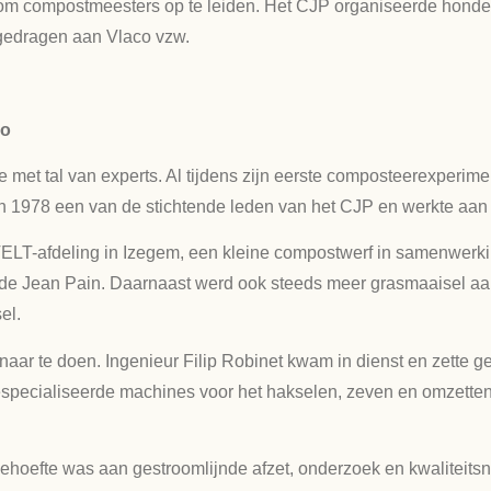
 om compostmeesters op te leiden. Het CJP organiseerde honderd
gedragen aan Vlaco vzw.
co
 met tal van experts. Al tijdens zijn eerste composteerexperim
 1978 een van de stichtende leden van het CJP en werkte aan a
de VELT-afdeling in Izegem, een kleine compostwerf in samenwer
e Jean Pain. Daarnaast werd ook steeds meer grasmaaisel aan
el.
aar te doen. Ingenieur Filip Robinet kwam in dienst en zette 
pecialiseerde machines voor het hakselen, zeven en omzetten
hoefte was aan gestroomlijnde afzet, onderzoek en kwaliteits