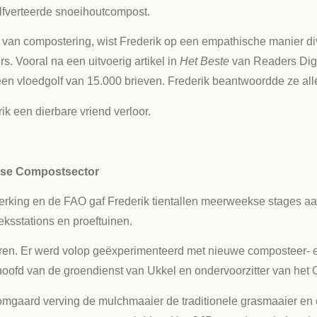
lfverteerde snoeihoutcompost.
is van compostering, wist Frederik op een empathische manier d
 Vooral na een uitvoerig artikel in
Het Beste
van Readers Dige
en vloedgolf van 15.000 brieven. Frederik beantwoordde ze alle
k een dierbare vriend verloor.
mse Compostsector
king en de FAO gaf Frederik tientallen meerweekse stages aan
ksstations en proeftuinen.
ren. Er werd volop geëxperimenteerd met nieuwe composteer- e
hoofd van de groendienst van Ukkel en ondervoorzitter van het C
boomgaard verving de mulchmaaier de traditionele grasmaaier en