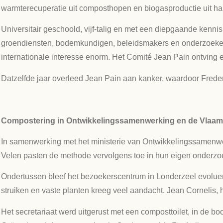
warmterecuperatie uit composthopen en biogasproductie uit ha
Universitair geschoold, vijf-talig en met een diepgaande kenn
groendiensten, bodemkundigen, beleidsmakers en onderzoekers.
internationale interesse enorm. Het Comité Jean Pain ontving e
Datzelfde jaar overleed Jean Pain aan kanker, waardoor Frederi
Compostering in Ontwikkelingssamenwerking en de Vlaa
In samenwerking met het ministerie van Ontwikkelingssamenwer
Velen pasten de methode vervolgens toe in hun eigen onderzoe
Ondertussen bleef het bezoekerscentrum in Londerzeel evolue
struiken en vaste planten kreeg veel aandacht. Jean Cornelis, 
Het secretariaat werd uitgerust met een composttoilet, in de 