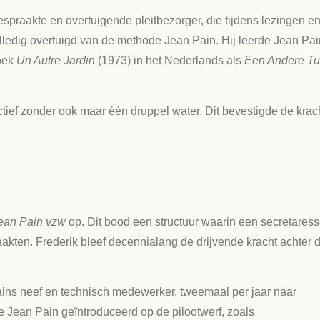
praakte en overtuigende pleitbezorger, die tijdens lezingen e
olledig overtuigd van de methode Jean Pain. Hij leerde Jean Pai
boek
Un Autre Jardin
(1973) in het Nederlands als
Een Andere Tu
ef zonder ook maar één druppel water. Dit bevestigde de krac
ean Pain vzw
op. Dit bood een structuur waarin een secretaress
ten. Frederik bleef decennialang de drijvende kracht achter d
ains neef en technisch medewerker, tweemaal per jaar naar
 Jean Pain geïntroduceerd op de pilootwerf, zoals