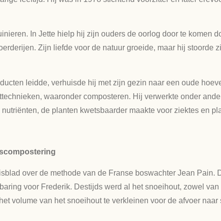
inieren. In Jette hielp hij zijn ouders de oorlog door te komen 
oerderijen. Zijn liefde voor de natuur groeide, maar hij stoord
roducten leidde, verhuisde hij met zijn gezin naar een oude hoev
eelttechnieken, waaronder composteren. Hij verwerkte onder an
an nutriënten, de planten kwetsbaarder maakte voor ziektes en pl
ascompostering
uisblad over de methode van de Franse boswachter Jean Pain. D
ring voor Frederik. Destijds werd al het snoeihout, zowel van 
t volume van het snoeihout te verkleinen voor de afvoer naar s