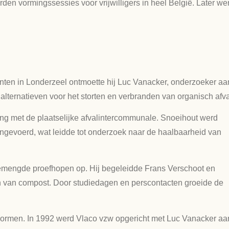
en vormingssessies voor vrijwilligers in heel België. Later we
enten in Londerzeel ontmoette hij Luc Vanacker, onderzoeker aa
lternatieven voor het storten en verbranden van organisch afva
king met de plaatselijke afvalintercommunale. Snoeihout werd
gevoerd, wat leidde tot onderzoek naar de haalbaarheid van
gemengde proefhopen op. Hij begeleidde Frans Verschoot en
 van compost. Door studiedagen en perscontacten groeide de
normen. In 1992 werd Vlaco vzw opgericht met Luc Vanacker aa